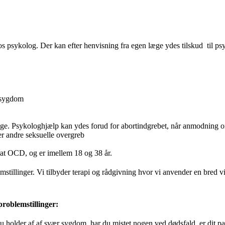
hos psykolog. Der kan efter henvisning fra egen læge ydes tilskud til p
e sygdom
suge. Psykologhjælp kan ydes forud for abortindgrebet, når anmodning om 
ler andre seksuelle overgreb
derat OCD, og er imellem 18 og 38 år.
tillinger. Vi tilbyder terapi og rådgivning hvor vi anvender en bred vif
problemstillinger:
 du holder af af svær sygdom, har du mistet nogen ved dødsfald, er dit