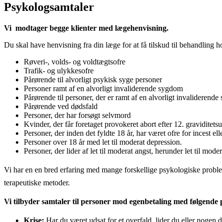
Psykologsamtaler
Vi modtager begge klienter med lægehenvisning.
Du skal have henvisning fra din læge for at få tilskud til behandling 
Røveri-, volds- og voldtægtsofre
Trafik- og ulykkesofre
Pårørende til alvorligt psykisk syge personer
Personer ramt af en alvorligt invaliderende sygdom
Pårørende til personer, der er ramt af en alvorligt invaliderend
Pårørende ved dødsfald
Personer, der har forsøgt selvmord
Kvinder, der får foretaget provokeret abort efter 12. graviditet
Personer, der inden det fyldte 18 år, har været ofre for incest el
Personer over 18 år med let til moderat depression.
Personer, der lider af let til moderat angst, herunder let til mo
Vi har en en bred erfaring med mange forskellige psykologiske problems
terapeutiske metoder.
Vi tilbyder samtaler til personer mod egenbetaling med følgende 
Krise:
Har du været udsat for et overfald, lider du eller nogen