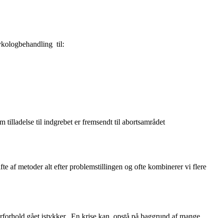
sykologbehandling til:
tilladelse til indgrebet er fremsendt til abortsamrådet
te af metoder alt efter problemstillingen og ofte kombinerer vi flere
 parforhold gået istykker. En krise kan opstå på baggrund af mange