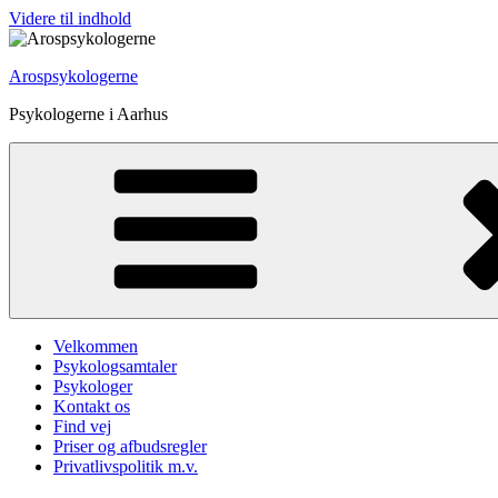
Videre til indhold
Arospsykologerne
Psykologerne i Aarhus
Velkommen
Psykologsamtaler
Psykologer
Kontakt os
Find vej
Priser og afbudsregler
Privatlivspolitik m.v.